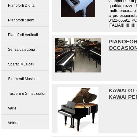
Giapponese di p
Pianoforti Digitali
qualità/prezzo
molto precisa e 
al professionist
Pianoforti Silent
0421-65591. P
ITALIA!!!!!!!!!!!!!!!
Pianoforti Verticali
PIANOFOR
OCCASION
Senza categoria
Spartiti Musicali
Strumenti Musicali
KAWAI GL
Tastiere e Sintetizzatori
KAWAI PE
Varie
Vetrina