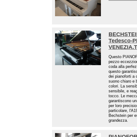
BECHSTEIN
Tedesco-
VENEZIA.
Questo PIANO
pezzo eccezziona
coda alla perfez
questo garantis
dei pianoforti a
suono chiaro e b
colori. La sensi
sensibile, e rea
tocco. Le mecca
garantiscono una
per loro precisi
particolare, l'A1
Bechstein per es
grandezza.
PIANOFOR