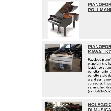
PIANOFOR
POLLMAN
PIANOFOR
KAWAI- K
Favoloso piano
pianoforti che ha
lucido. Lo strum
perfettamente la
perfetto stato d
grandissima most
consegna. I nos
saranno lieti di
(ve). 0421-6559
NOLEGGIO
DI MUSICA