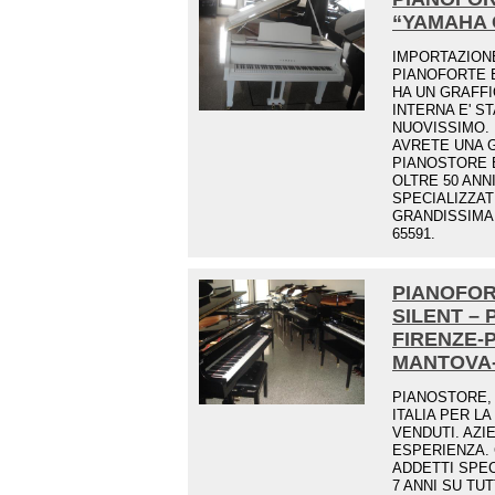
“YAMAHA 
IMPORTAZION
PIANOFORTE E
HA UN GRAFFI
INTERNA E' S
NUOVISSIMO.
AVRETE UNA G
PIANOSTORE E
OLTRE 50 ANN
SPECIALIZZAT
GRANDISSIMA 
65591.
PIANOFOR
SILENT –
FIRENZE-
MANTOVA
PIANOSTORE, 
ITALIA PER LA
VENDUTI. AZI
ESPERIENZA.
ADDETTI SPECI
7 ANNI SU TUT