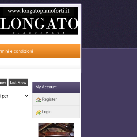
rmini e condizioni
View
List View
My Account
Register
Login