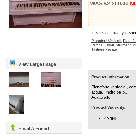
WAS
€2,200.00
NO
In Stock and Ready to Ship
Pianoforti Verticali
,
Pianofor
Verticali Usati
,
Strumenti Mu
Tastiere Pesate
View Large Image
Product Information:
Pianoforte verticale , co
acqua.. molto bello..
Adatto allo
Product Warranty:
2 ANNI
Email A Friend