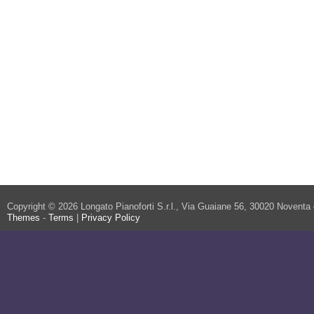
Copyright © 2026 Longato Pianoforti S.r.l., Via Guaiane 56, 30020 Noventa
Themes
-
Terms
|
Privacy Policy