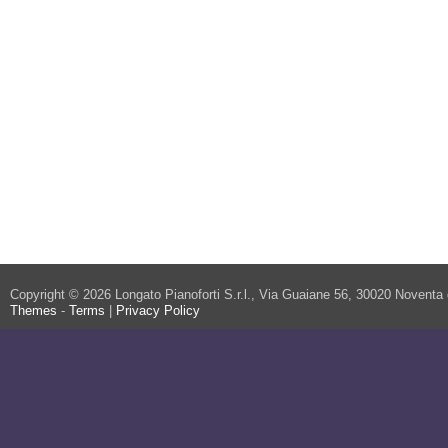
Copyright © 2026 Longato Pianoforti S.r.l., Via Guaiane 56, 30020 Noventa
Themes
-
Terms
|
Privacy Policy