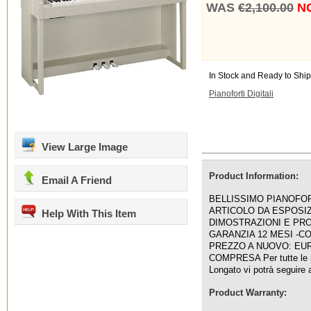
WAS
€2,100.00
NO
In Stock and Ready to Ship
Pianoforti Digitali
View Large Image
Product Information:
Email A Friend
BELLISSIMO PIANOFO
ARTICOLO DA ESPOSI
Help With This Item
DIMOSTRAZIONI E PR
GARANZIA 12 MESI -C
PREZZO A NUOVO: EURO
COMPRESA Per tutte le in
Longato vi potrà seguire 
Product Warranty: