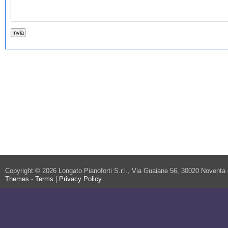
Copyright © 2026 Longato Pianoforti S.r.l., Via Guaiane 56, 30020 Noventa
Themes
-
Terms
|
Privacy Policy