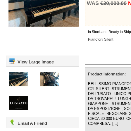
WAS
€30,000.00
N
In Stock and Ready to Ship
Pianoforti Silent
View Large Image
Product Information:
BELLISSIMO PIANOFO
C2L-SILENT -STRUME
DELL’USATO. -UNICO 
DA TROVARE!!! -LUNG
GIAPPONE. -STRUMENT
DA ESPOSIZIONE , SO
FISCALE -REGOLARE G
CIRCA 30.000 EURO -O
Email A Friend
COMPRESA. […]