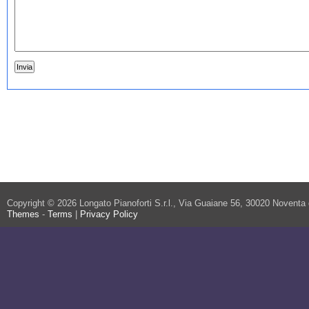
Copyright © 2026 Longato Pianoforti S.r.l., Via Guaiane 56, 30020 Noventa
Themes
-
Terms
|
Privacy Policy